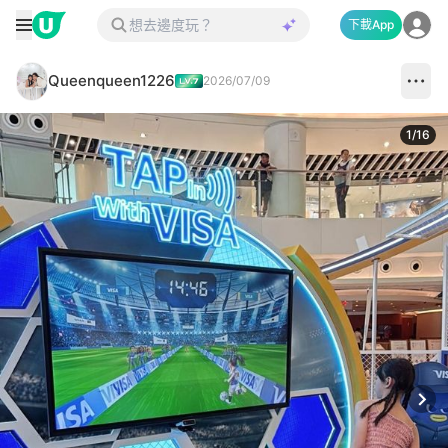
下載App
Queenqueen1226
2026/07/09
1
/
16
Next