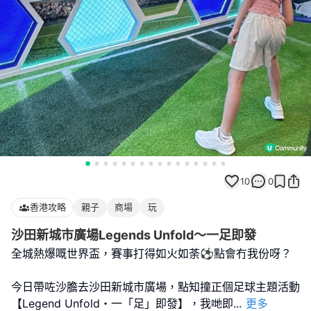
10
0
香港攻略
親子
商場
玩
沙田新城市廣場Legends Unfold～一足即發
全城熱爆嘅世界盃，賽事打得如火如荼⚽️點會冇我份呀？
今日帶咗沙膽去沙田新城市廣場，點知撞正個足球主題活動
【Legend Unfold・一「足」即發】，我哋即
...
更多