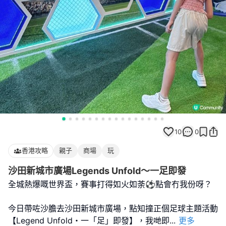
10
0
香港攻略
親子
商場
玩
沙田新城市廣場Legends Unfold～一足即發
全城熱爆嘅世界盃，賽事打得如火如荼⚽️點會冇我份呀？
今日帶咗沙膽去沙田新城市廣場，點知撞正個足球主題活動
【Legend Unfold・一「足」即發】，我哋即
...
更多