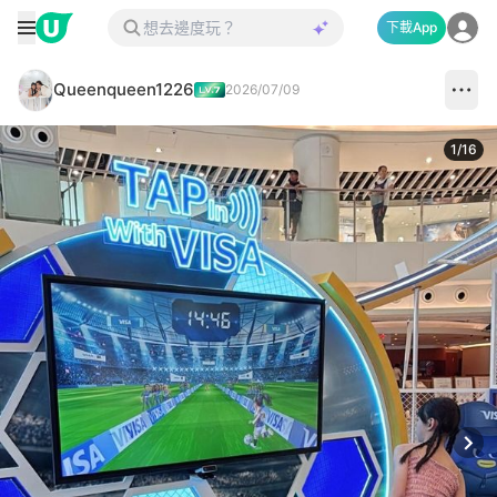
下載App
Queenqueen1226
2026/07/09
1
/
16
Next