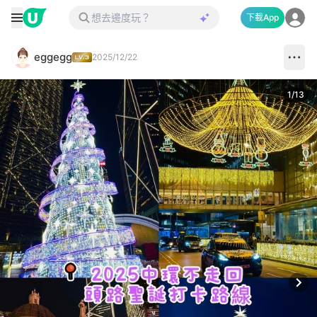
下載App
eggegg
2025/12/22
1
/
13
Next