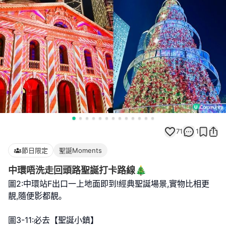
71
1
節日限定
聖誕Moments
中環唔洗走回頭路聖誕打卡路線🎄
圖2:中環站F出口一上地面即到!經典聖誕場景,實物比相更
靚,隨便影都靚｡
圖3-11:必去【聖誕小鎮】