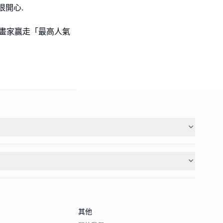
很開心.
l級小畫家贏走「最高人氣
其他