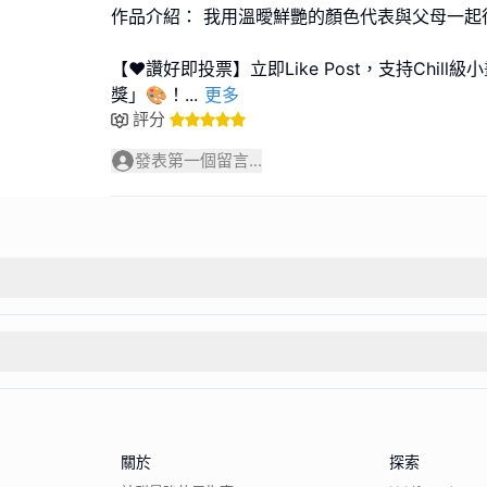
作品介紹： 我用溫曖鮮艷的顏色代表與父母一起
【❤️讚好即投票】立即Like Post，支持Chil
獎」🎨！
...
更多
評分
發表第一個留言...
關於
探索