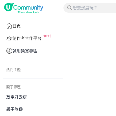
首頁
創作者合作平台
試用獎賞專區
熱門主題
親子專區
放電好去處
親子旅遊