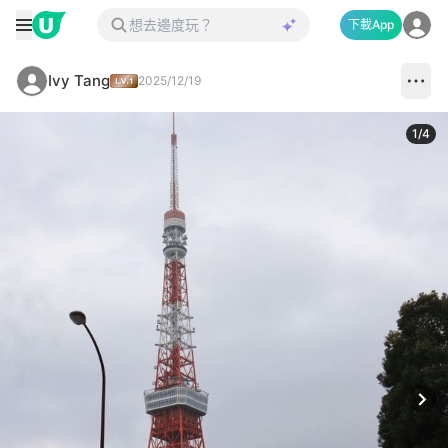
下載App
Ivy Tang
2025/12/19
1
/
4
Next