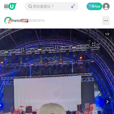
下載App
helol
2025/12/13
1
/
2
Next