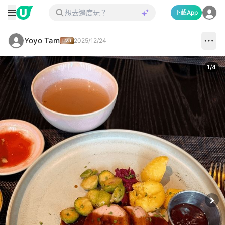
下載App
Yoyo Tam
2025/12/24
1
/
4
Next