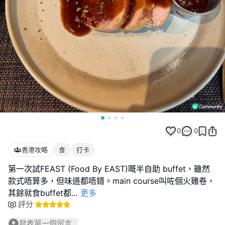
0
0
香港攻略
食
打卡
第一次試FEAST (Food By EAST)嘅半自助 buffet，雖然
款式唔算多，但味道都唔錯。main course叫咗個火雞卷，
其餘就食buffet都
...
更多
評分
發表第一個留言...