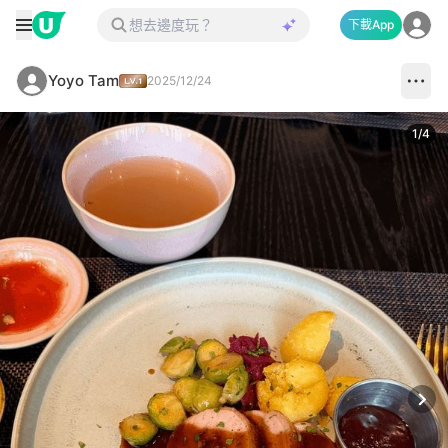
下載App
Yoyo Tam
2025/12/24
1
/
4
Next