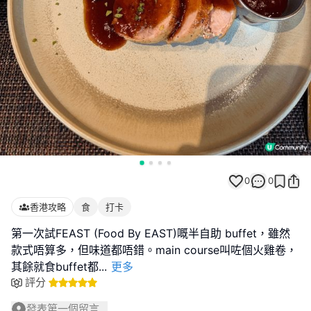
0
0
香港攻略
食
打卡
第一次試FEAST (Food By EAST)嘅半自助 buffet，雖然
款式唔算多，但味道都唔錯。main course叫咗個火雞卷，
其餘就食buffet都
...
更多
評分
發表第一個留言...