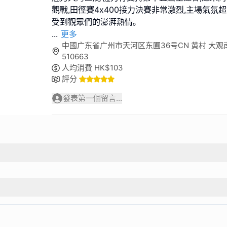
觀戰,田徑賽4x400接力決賽非常激烈,主場氣氛超好
...
更多
中國广东省广州市天河区东圃36号CN 黄村 大观南
510663
人均消費
HK$
103
評分
發表第一個留言...