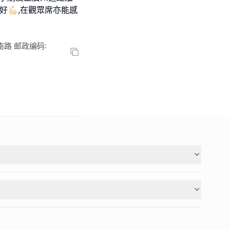
💪🏻,在觀眾席亦能感
路 邮政编码: