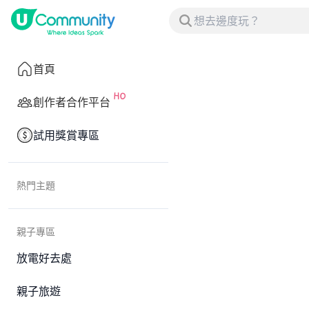
首頁
創作者合作平台
試用獎賞專區
熱門主題
親子專區
放電好去處
親子旅遊