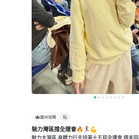
廣州攻略
玩
魅力灣區撐全運會🔥🏃‍♀️💪
魅力大灣區,身體力行支持第十五屆全運會,週末