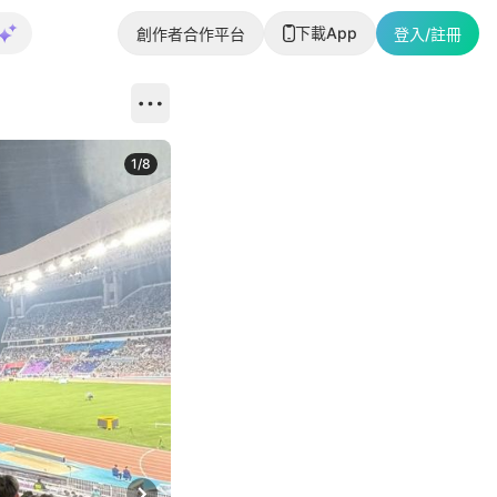
下載App
創作者合作平台
登入/註冊
1
/
8