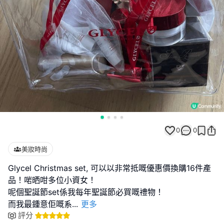
0
0
美妝時尚
Glycel Christmas set, 可以以非常抵嘅優惠價換購16件產
品！啱晒咁多位小資女！
呢個聖誕節set係我每年聖誕節必買嘅禮物！
而我最鍾意佢嘅系
...
更多
評分