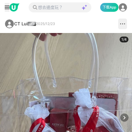
下載App
CT Lui
2025/12/23
1
/
4
Next