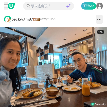
下載App
beckyctm87
2026/01/05
1
/
4
Next