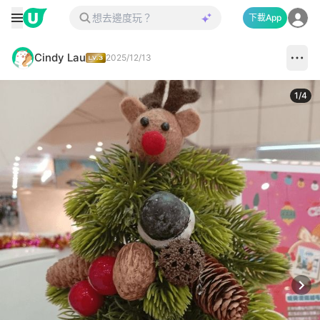
下載App
Cindy Lau
2025/12/13
1
/
4
Next