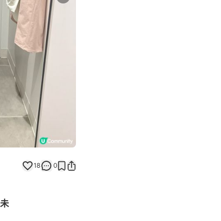
Next slide
18
0
咗未