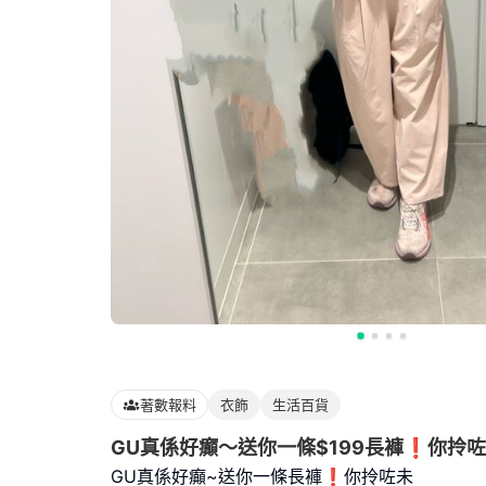
著數報料
衣飾
生活百貨
GU真係好癲～送你一條$199長褲❗️你拎
GU真係好癲~送你一條長褲❗️你拎咗未