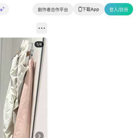
下載App
創作者合作平台
登入/註冊
1
/
4