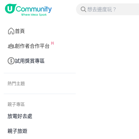
首頁
創作者合作平台
試用獎賞專區
熱門主題
親子專區
放電好去處
親子旅遊