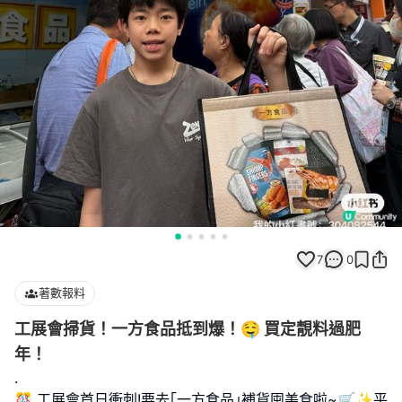
7
0
著數報料
工展會掃貨！一方食品抵到爆！🤤 買定靚料過肥
年！
.
🎊 工展會首日衝刺!要去｢一方食品｣補貨囤美食啦~🛒✨平