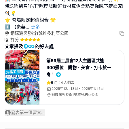
時諗唔到煮咩好?呢度嘅新鮮食材真係會點亮你嘅下廚靈感!
🍳💡
🌟 會場限定超值組合 🌟
1️⃣ 【豪華
...
更多
銅鑼灣興發街1號維多利亞公園
評分
文章提及
的好去處
第59屆工展會12大主題區共逾
900攤位 購物、美食、打卡於一
身！
5
44
人想去
2025年12月13日 - 2026年1月5日
銅鑼灣興發街1號維多利亞公園
發表第一個留言...