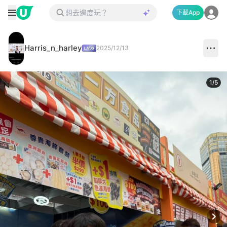
下載App
Harris_n_harley
2025/12/13
1
/
5
Next