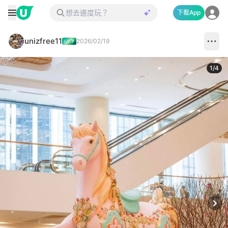
下載App
unizfree11
2026/02/19
1
/
4
Next