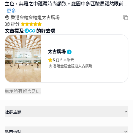
主色，典雅之中蘊藏時尚韻致。庭園中多匹駿馬躍然眼前
...
更多
香港金鐘金鐘道太古廣場
評分
文章提及
的好去處
太古廣場
5
5
人想去
香港金鐘金鐘道太古廣場
顯示所有留言(
7
)...
社群主題
熱門地點