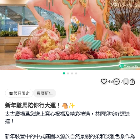
48
7
節日限定
農曆新年
新年駿馬陪你行大運！🐴✨
太古廣場爲您送上窩心祝福及精彩禮遇，共同迎接好運連
連！
新年裝置中的中式庭園以源於自然景觀的柔和淡雅色系作為