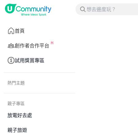
首頁
創作者合作平台
試用獎賞專區
熱門主題
親子專區
放電好去處
親子旅遊