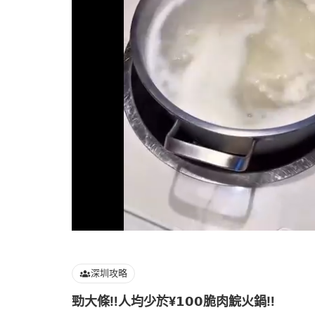
Loaded
:
100.00%
深圳攻略
勁大條‼️人均少於¥𝟭𝟬𝟬脆肉鯇火鍋‼️