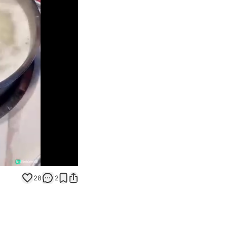
Unmute
28
2