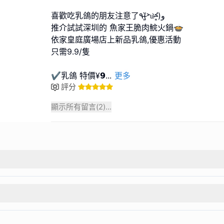
喜歡吃乳鴿的朋友注意了٩(˃̶͈̀௰˂̶͈́)و
推介試試深圳的 魚家王脆肉鯇火鍋🍲
依家皇庭廣場店上新品乳鴿,優惠活動
只需9.9/隻
✔️乳鴿 特價¥𝟵
...
更多
評分
顯示所有留言(
2
)...