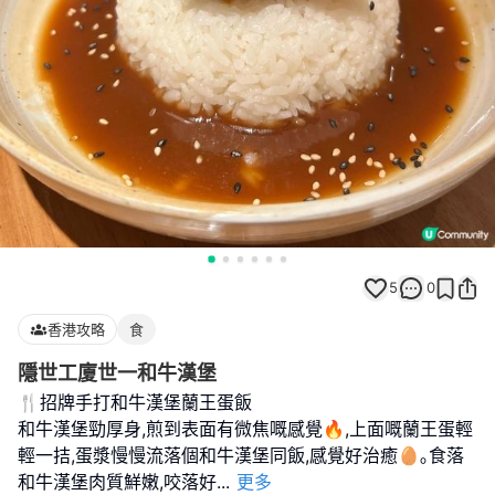
5
0
香港攻略
食
隱世工廈世一和牛漢堡
🍴招牌手打和牛漢堡蘭王蛋飯
和牛漢堡勁厚身,煎到表面有微焦嘅感覺🔥,上面嘅蘭王蛋輕
輕一拮,蛋漿慢慢流落個和牛漢堡同飯,感覺好治癒🥚｡食落
和牛漢堡肉質鮮嫩,咬落好
...
更多