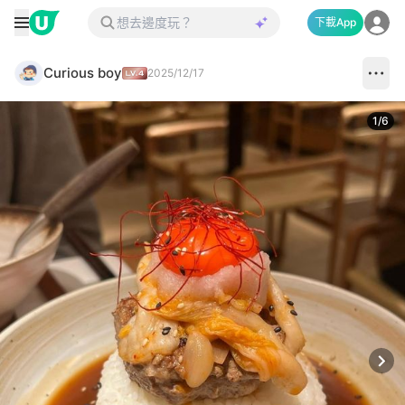
下載App
Curious boy
2025/12/17
1
/
6
Next