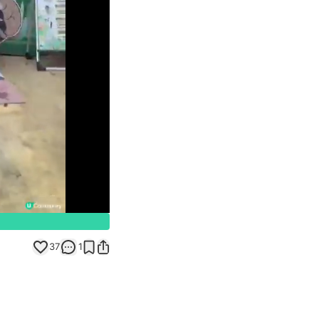
Unmute
37
1