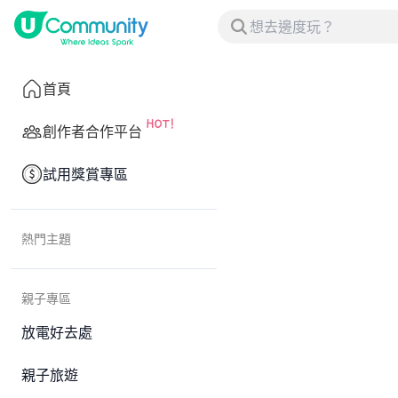
首頁
創作者合作平台
試用獎賞專區
熱門主題
親子專區
放電好去處
親子旅遊