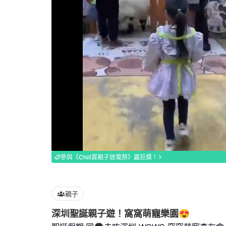
Loaded
:
89.55%
參與《Chill賞親子放電祭》贏巨獎！
親子
深圳聖誕親子遊！窩窩萌寵樂園😍