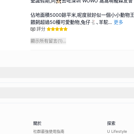
聖誕假期,同👧🏻去咗深圳 WOWO 窩窩萌寵森友會
佔地面積5000餘平米,呢度就好似一個小小動物王
餵飼超過50種可愛動物,兔仔🐇､羊駝
...
更多
評分
顯示所有留言(
1
)...
關於
探索
社群最強使用指南
U Lifestyle