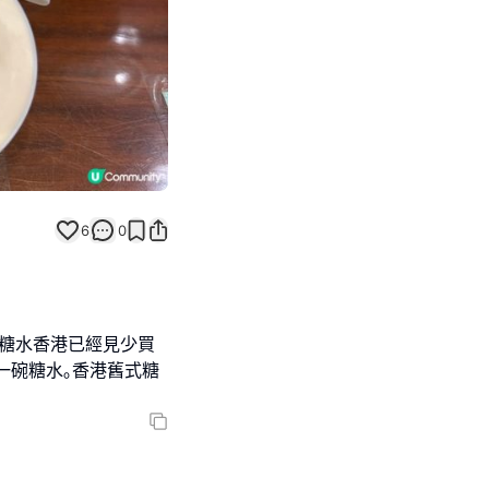
6
0
式糖水香港已經見少買
一碗糖水｡香港舊式糖