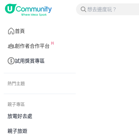
首頁
創作者合作平台
試用獎賞專區
熱門主題
親子專區
放電好去處
親子旅遊