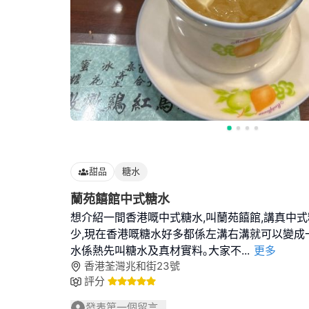
甜品
糖水
蘭苑饎館中式糖水
想介紹一間香港嘅中式糖水,叫蘭苑饎館,講真中
少,現在香港嘅糖水好多都係左溝右溝就可以變成
水係熱先叫糖水及真材實料｡大家不
...
更多
香港荃灣兆和街23號
評分
發表第一個留言...