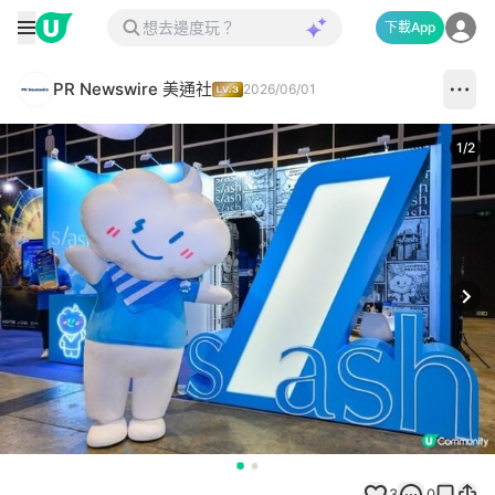
下載App
PR Newswire 美通社
2026/06/01
1
/
2
Next
3
0