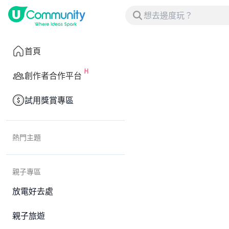
首頁
創作者合作平台
試用獎賞專區
熱門主題
親子專區
放電好去處
親子旅遊