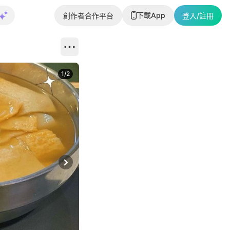
下載App
創作者合作平台
登入/註冊
1
/
2
即睇更多社
Next slide
返回帖文