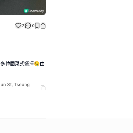
2
0
,有好多韓國菜式選擇🤤由
n St, Tseung