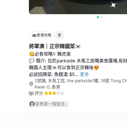
香港攻略
食
將軍澳｜正宗韓國菜🇰🇷
😋必食攻略1: 韓虎家
💬 簡介: 位於parkside 木馬工房嘅美食廣場
韓國人主理🇰🇷可以食到正宗韓味😍
必試招牌菜: 魚糕湯 $5
...
更多
2號鋪, 木馬工房, the parkside1樓, 18號 Tong Chu
Kwan O, 香港
評分
發表第一個留言...