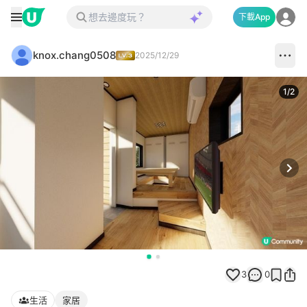
下載App
knox.chang0508
2025/12/29
1
/
2
Next
3
0
生活
家居