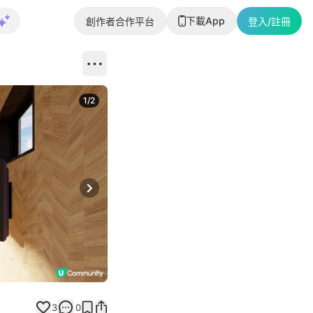
下載App
創作者合作平台
登入/註冊
1
/
2
即睇更多社
Next slide
返回帖文
3
0