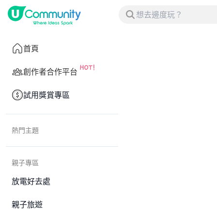
首頁
創作者合作平台
試用獎賞專區
熱門主題
親子專區
放電好去處
親子旅遊