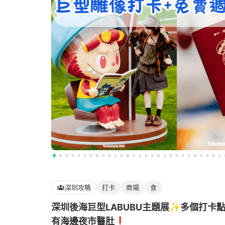
深圳攻略
打卡
商場
食
深圳後海巨型LABUBU主題展✨多個打卡點
有海邊夜市醫肚❗️