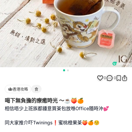
0
0
香港攻略
食
喝下無負擔的療癒時光 ～☕🍑🍊
相信唔少上班族都鍾意買茶包放喺Office隨時沖💕
同大家推介吓Twinings❗️蜜桃橙果茶🍑🍊😚