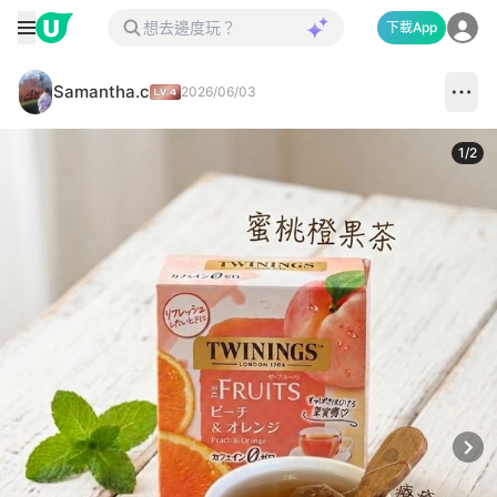
下載App
Samantha.c
2026/06/03
1
/
2
Next