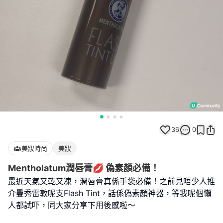
36
0
美妝時尚
美妝
Mentholatum潤唇膏💋 偽素顏必備！
最近天氣又乾又凍，潤唇膏真係手袋必備！之前見唔少人推
介曼秀雷敦呢支Flash Tint，話係偽素顏神器，等我呢個懶
人都試吓，同大家分享下用後感啦～