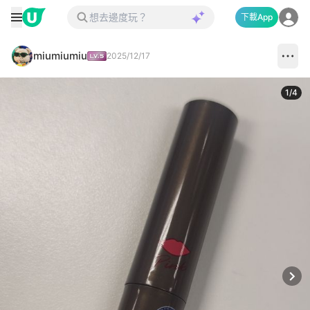
下載App
miumiumiu
2025/12/17
1
/
4
Next