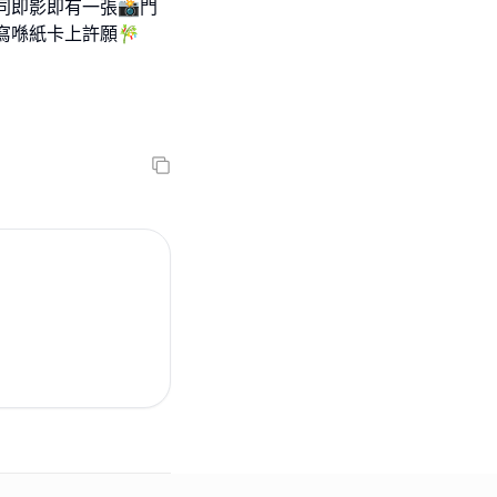
同即影即有一張📸門
寫喺紙卡上許願🎋