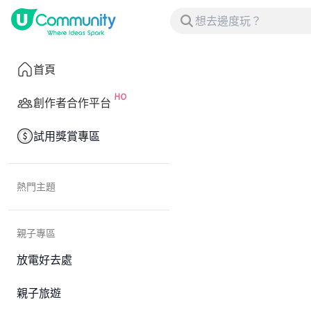
首頁
創作者合作平台
試用獎賞專區
熱門主題
親子專區
放電好去處
親子旅遊