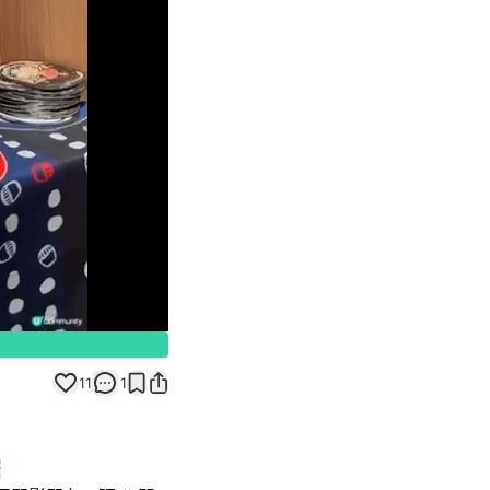
Unmute
11
1
