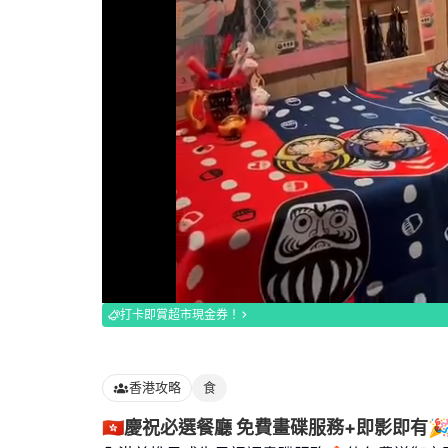
Loaded
:
100.00%
打卡即賞超市現金券！
香港攻略
食
🇭🇰慶祝必選餐廳 免費畫碟服務+即影即有