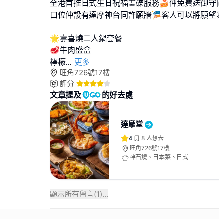
全港首推日式生日祝福畫碟服務🍰仲免費送御守
口位仲設有達摩神台同許願牆🎏客人可以將願望
🌟壽喜燒二人鍋套餐
🥩牛肉盛盒
檸檬
...
更多
旺角726號17樓
評分
文章提及
的好去處
達摩堂
4
8
人想去
旺角726號17樓
神石燒、日本菜、日式
顯示所有留言(
1
)...