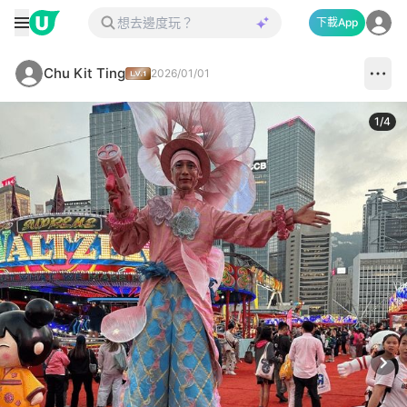
下載App
Chu Kit Ting
2026/01/01
1
/
4
Next