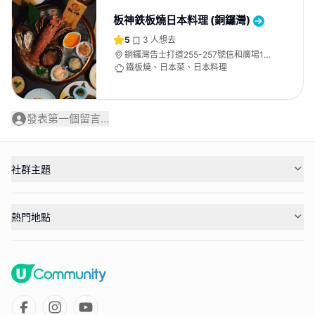
板神鉄板燒日本料理 (銅鑼灣)
5
3
人想去
銅鑼灣告士打道255-257號信和廣場1樓
103號舖
鐵板燒、日本菜、日本料理
發表第一個留言...
社群主題
熱門地點