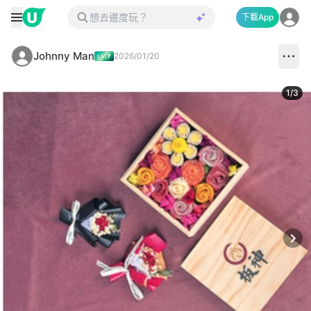
下載App
Johnny Man
2026/01/20
1
/
3
Next