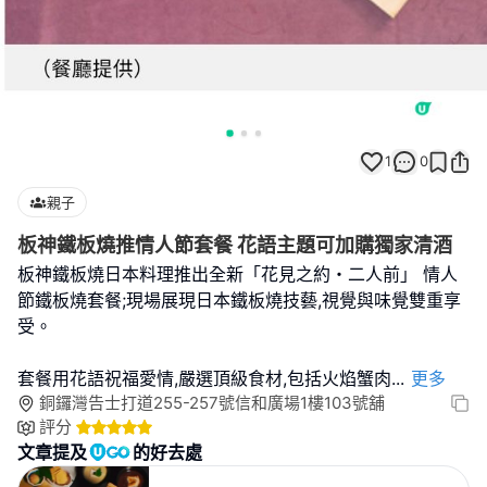
1
0
親子
板神鐵板燒推情人節套餐 花語主題可加購獨家清酒
板神鐵板燒日本料理推出全新「花見之約・二人前」 情人
節鐵板燒套餐;現場展現日本鐵板燒技藝,視覺與味覺雙重享
受。
套餐用花語祝福愛情,嚴選頂級食材,包括火焰蟹肉
...
更多
銅鑼灣告士打道255-257號信和廣場1樓103號舖
評分
文章提及
的好去處