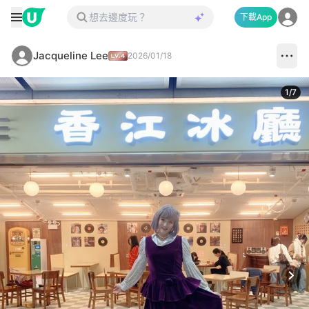
下載App
Jacqueline Lee
2026/01/18
1
/
7
Next