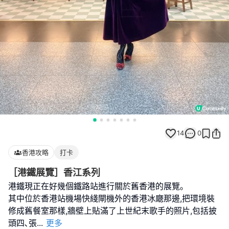
14
0
香港攻略
打卡
［港鐵展覽］香江系列
港鐵現正在好幾個鐵路站進行關於舊香港的展覽｡
其中位於香港站機場快綫閘機外的香港冰廰那邊,把環境裝
修成舊餐室那樣,牆壁上貼滿了上世紀末歌手的照片,包括披
頭四､張
...
更多