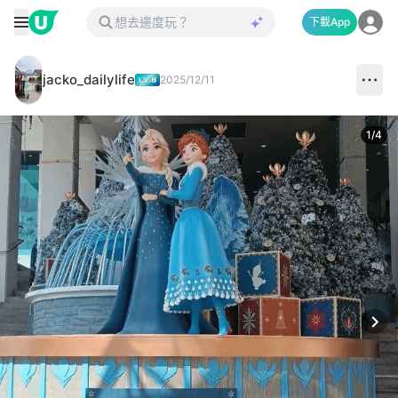
下載App
jacko_dailylife
2025/12/11
1
/
4
Next