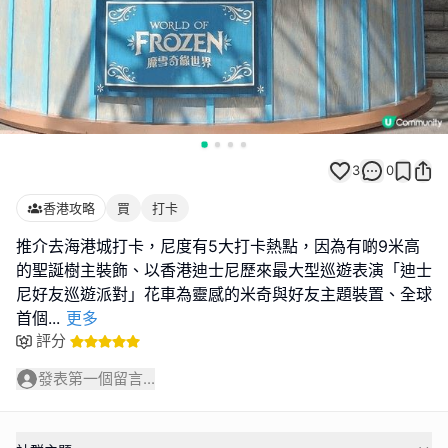
3
0
香港攻略
買
打卡
推介去海港城打卡，尼度有5大打卡熱點，因為有啲9米高
的聖誕樹主裝飾、以香港迪士尼歷來最大型巡遊表演「迪士
尼好友巡遊派對」花車為靈感的米奇與好友主題裝置、全球
首個
...
更多
評分
發表第一個留言...