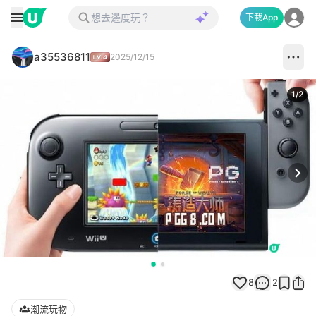
下載App
a35536811
2025/12/15
1
/
2
Next
8
2
潮流玩物