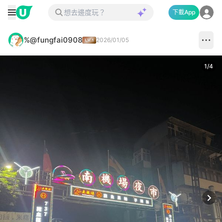
下載App
%@fungfai0908
2026/01/05
1
/
4
Next