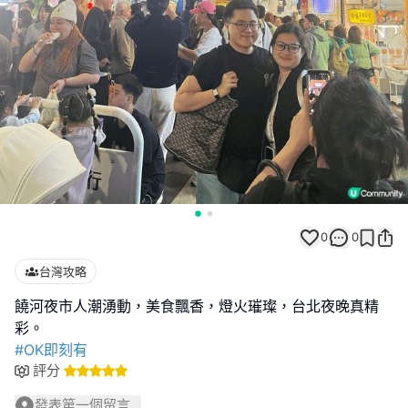
0
0
台灣攻略
饒河夜市人潮湧動，美食飄香，燈火璀璨，台北夜晚真精
#OK即刻有
評分
發表第一個留言...