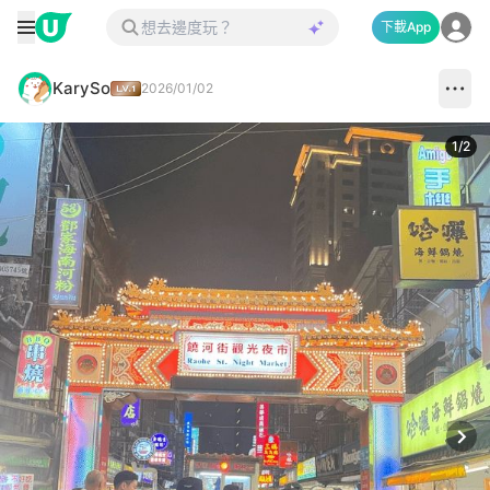
下載App
KarySo
2026/01/02
1
/
2
Next