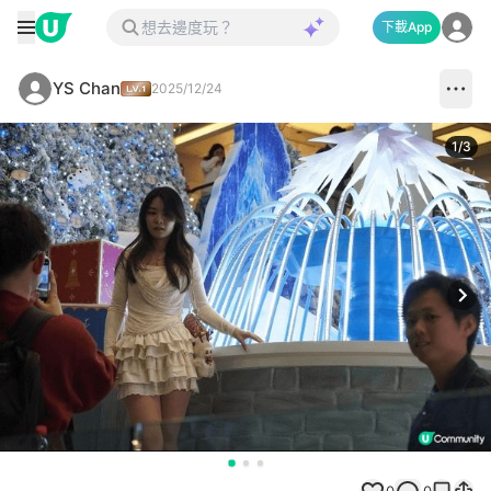
下載App
YS Chan
2025/12/24
1
/
3
Next