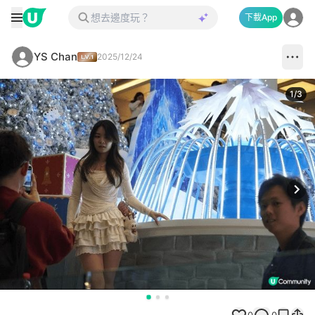
下載App
YS Chan
2025/12/24
1
/
3
Next