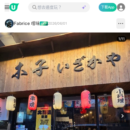
下載App
Fabrice 嚐味
2026/06/01
1
/
11
Next