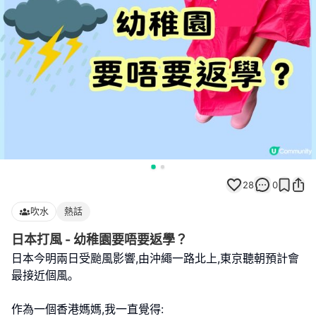
28
0
吹水
熱話
日本打風 - 幼稚園要唔要返學？
日本今明兩日受颱風影響,由沖繩一路北上,東京聽朝預計會
最接近個風｡
作為一個香港媽媽,我一直覺得: