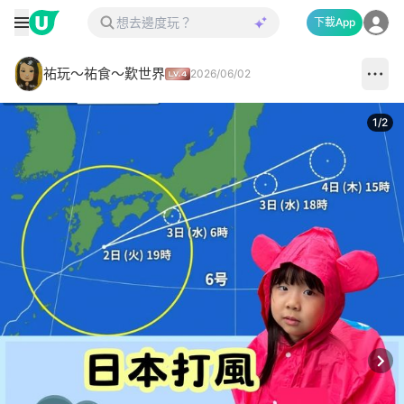
下載App
祐玩～祐食～歎世界
2026/06/02
1
/
2
Next