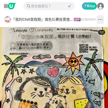
下載App
「我的Chill賞假期」填色比賽投票進行中✅
2026/06/01
1
/
2
Next