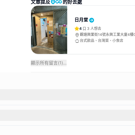
文章提及
的好去處
日月堂
4
3
人想去
觀塘興業街14號永興工業大廈4樓
台式飲品、台灣菜、小食店
顯示所有留言(
1
)...