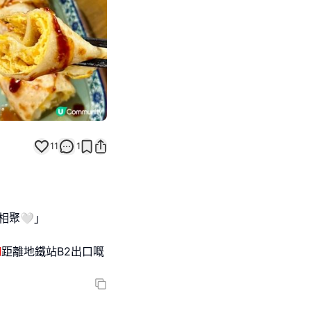
11
1
相聚🤍｣
距離地鐵站B2出口嘅