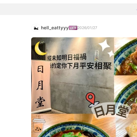
hell_eattyyy
2026/01/27