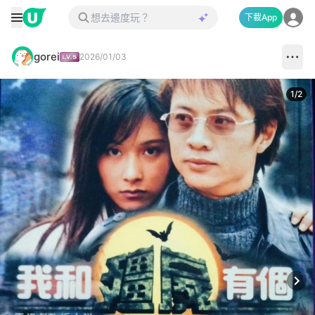
下載App
gorei
2026/01/03
1
/
2
Next