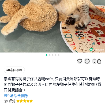
0
0
泰國攻略
泰國有得同獅子仔共處嘅cafe, 只要消費足額就可以有短時
間同獅子仔共處及合照。店內除左獅子仔仲有其他動物欣賞
#哈囉喂全園祭
評分