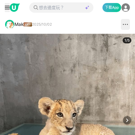
下載App
Mak
2025/10/02
1
/
5
Next