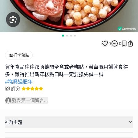
0
0
打卡熱點
賀年食品往往都唔離開全盒或者糕點，榮華嘅月餅就食得
#糕興過肥年
評分
發表第一個留言...
社群主題