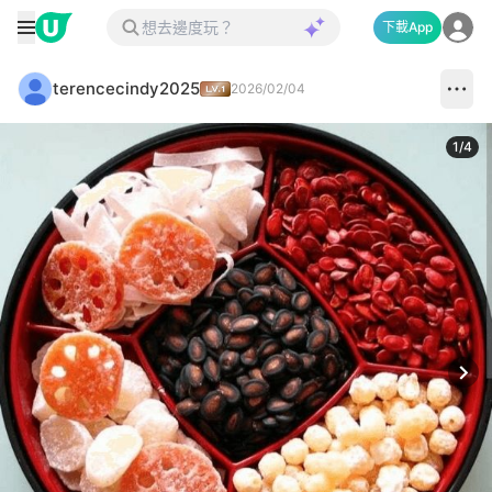
下載App
terencecindy2025
2026/02/04
1
/
4
Next