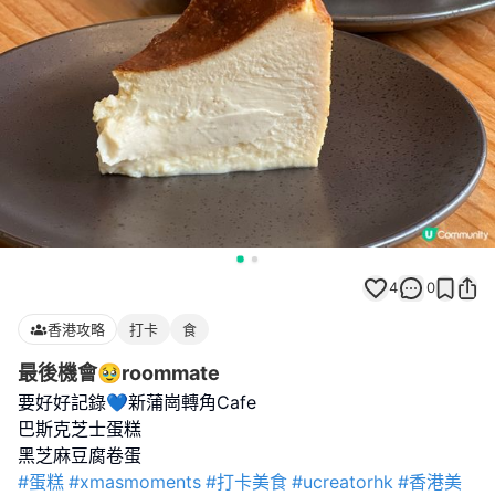
4
0
香港攻略
打卡
食
最後機會🥹roommate
要好好記錄💙新蒲崗轉角Cafe
巴斯克芝士蛋糕
#蛋糕
#xmasmoments
#打卡美食
#ucreatorhk
#香港美