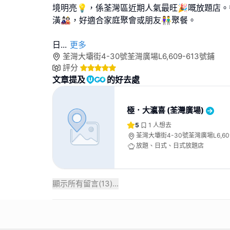
境明亮💡，係荃灣區近期人氣最旺🎉嘅放題店
潢🎎，好適合家庭聚會或朋友👫聚餐。
日
...
更多
荃灣大壩街4-30號荃灣廣場L6,609-613號鋪
評分
文章提及
的好去處
極．大瀛喜 (荃灣廣場)
5
1
人想去
荃灣大壩街4-30號荃灣廣場L6,60
放題、日式、日式放題店
顯示所有留言(
13
)...