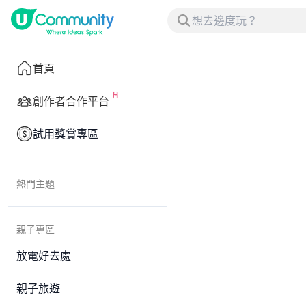
首頁
創作者合作平台
試用獎賞專區
熱門主題
親子專區
放電好去處
親子旅遊