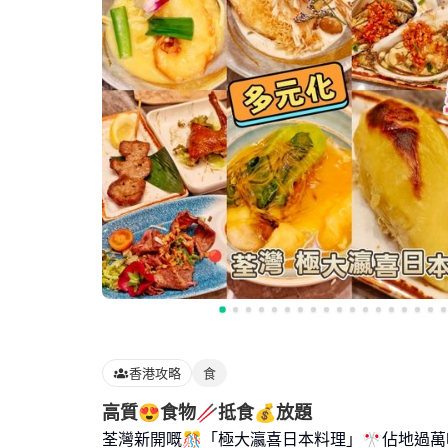
香港攻略
食
高質😍食物🥢抵食💰放題
荃灣新開嘅🎊「極大瀛喜日本料理」🎌佔地過