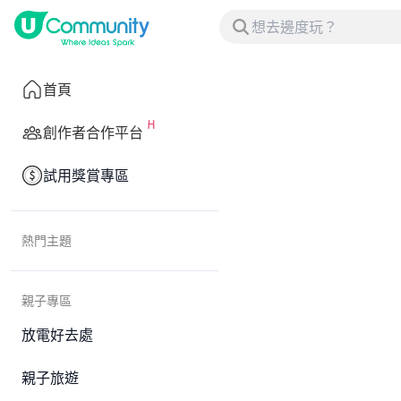
首頁
創作者合作平台
試用獎賞專區
熱門主題
親子專區
放電好去處
親子旅遊