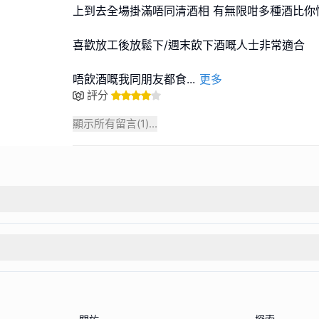
上到去全場掛滿唔同清酒相 有無限咁多種酒比你
喜歡放工後放鬆下/週末飲下酒嘅人士非常適合
唔飲酒嘅我同朋友都食
...
更多
評分
顯示所有留言(
1
)...