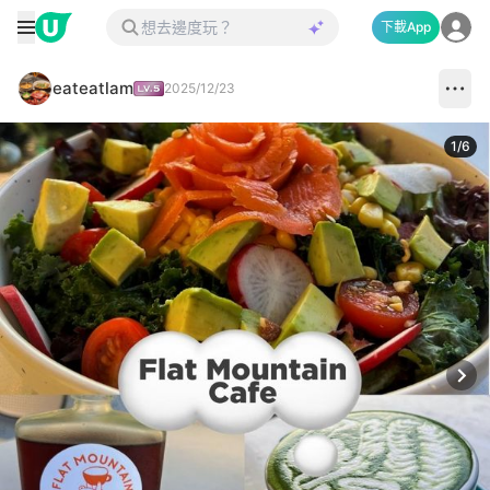
下載App
eateatlam
2025/12/23
1
/
6
Next