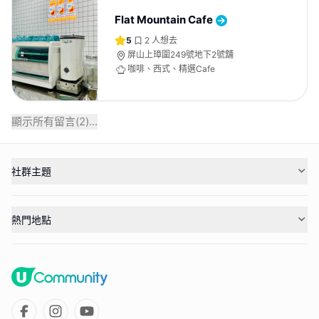
Flat Mountain Cafe
5
2
人想去
屏山上璋圍249號地下2號舖
咖啡、西式、精選Cafe
顯示所有留言(
2
)...
社群主題
熱門地點