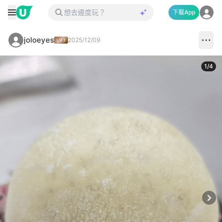
下載App
joloeyes
2025/12/09
1
/
4
Next