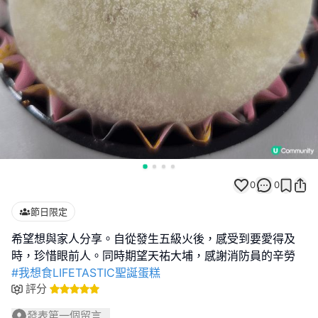
0
0
節日限定
希望想與家人分享。自從發生五級火後，感受到要愛得及
#我想食LIFETASTIC聖誕蛋糕
評分
發表第一個留言...