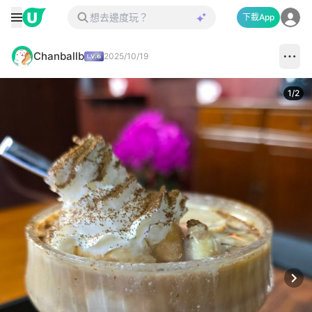
下載App
Chanballb
2025/10/19
1
/
2
Next