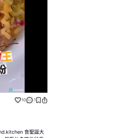
Unmute
10
1
kitchen 食聖誕大