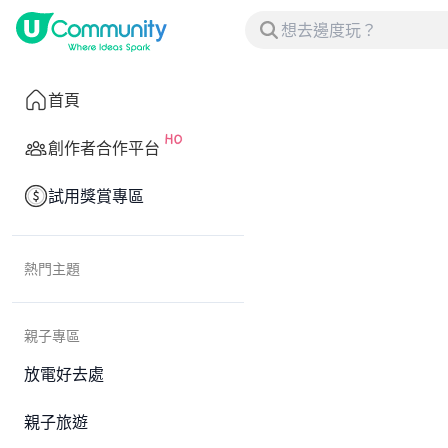
首頁
創作者合作平台
試用獎賞專區
熱門主題
親子專區
放電好去處
親子旅遊