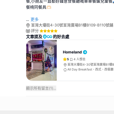
餐,小朋友一直都好鍾意食餐廳嘅車車餐盤兒童餐
餐椅同餐具🫶🏻
...
更多
荃灣大壩街4-30號荃灣廣場B1樓B109-B110號舖
評分
文章提及
的好去處
Homeland
5
4
人想去
荃灣大壩街4-30號荃灣廣場B1樓B1
All Day Breakfast、西式、西餐廳
顯示所有留言(
1
)...