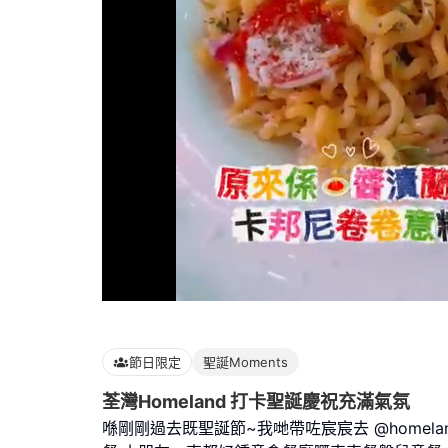
Loaded
:
100.00%
節日限定
聖誕Moments
荃灣Homeland 打卡聖誕慶祝充滿氣氛
喺剛剛過去既聖誕節~我哋帶咗宸宸去 @homeland.