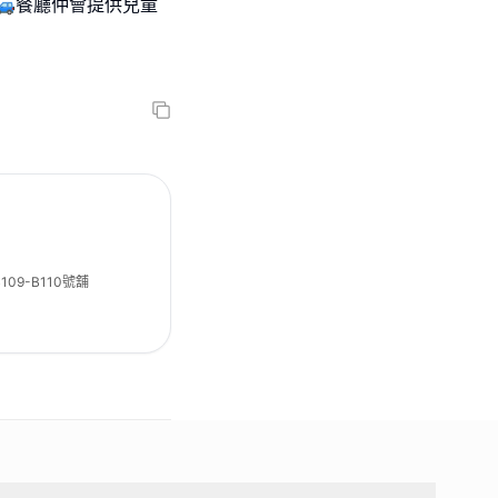
🚙餐廳仲會提供兒童
09-B110號舖